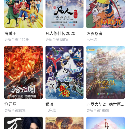
海贼王
凡人修仙传2020
火影忍者
更新至第1172集
更新至第185集
已完结
沧元图
银魂
斗罗大陆2：绝世唐门
更新至第89集
已完结
更新至第165集