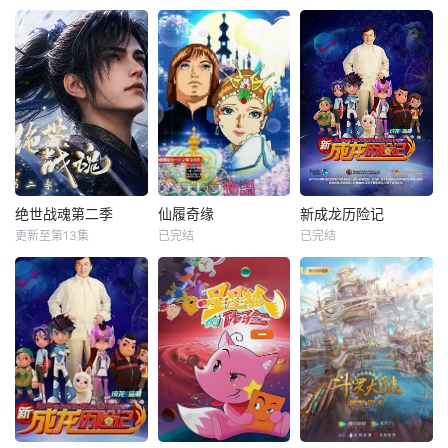
绝世战魂第二季
仙履奇缘
新成龙历险记
更新至第13集
已完结
已完结