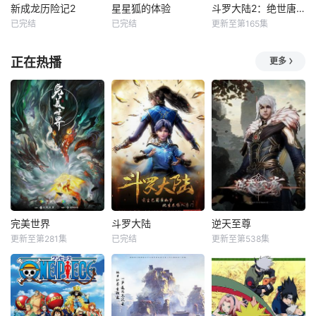
新成龙历险记2
星星狐的体验
斗罗大陆2：绝世唐门
已完结
已完结
更新至第165集
正在热播
更多
完美世界
斗罗大陆
逆天至尊
更新至第281集
已完结
更新至第538集