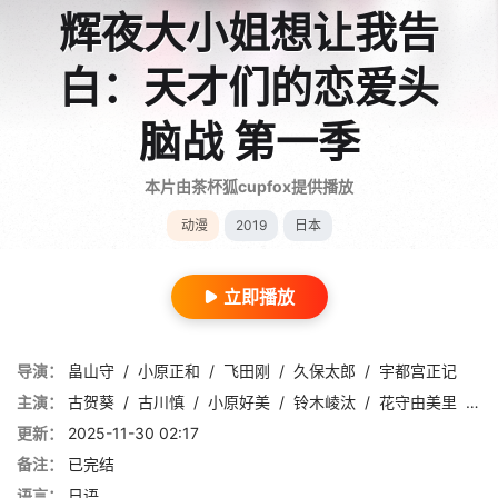
辉夜大小姐想让我告
白：天才们的恋爱头
脑战 第一季
本片由茶杯狐cupfox提供播放
动漫
2019
日本
立即播放
导演：
畠山守
/
小原正和
/
飞田刚
/
久保太郎
/
宇都宫正记
主演：
古贺葵
/
古川慎
/
小原好美
/
铃木崚汰
/
花守由美里
/
青
更新：
2025-11-30 02:17
备注：
已完结
语言：
日语