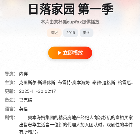
日落家园 第一季
本片由茶杯狐cupfox提供播放
综艺
2019
美国
立即播放
导演：
内详
主演：
克里斯尔·斯塔休斯
布雷特·奥本海姆
泰雅·迪格斯
格雷厄姆·斯蒂芬
更新：
2025-11-30 02:17
备注：
已完结
语言：
英语
剧情：
奥本海姆集团的精英房地产经纪人向洛杉矶的富裕买家
出售奢华生活当一位新的代理人加入团队时，戏剧性的事件
有所增加。