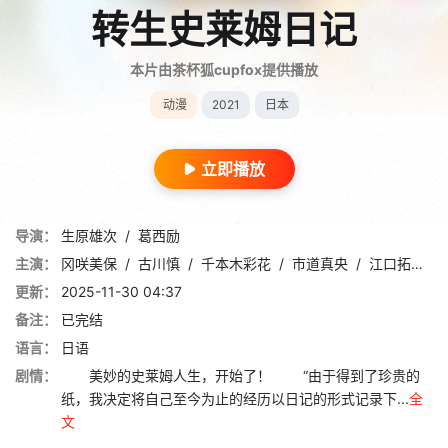
转生史莱姆日记
本片由茶杯狐cupfox提供播放
动漫
2021
日本
立即播放
导演：
生原雄次
/
葛西励
主演：
冈咲美保
/
古川慎
/
千本木彩花
/
市道真央
/
江口拓也
/
更新：
2025-11-30 04:37
备注：
已完结
语言：
日语
剧情：
美妙的史莱姆人生，开始了！ “由于得到了珍贵的
纸，我决定将自己至今为止的经历以日记的形式记录下...
全
文