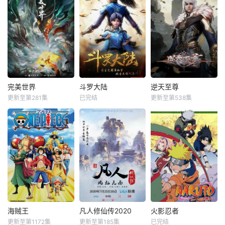
完美世界
斗罗大陆
逆天至尊
更新至第281集
已完结
更新至第538集
海贼王
凡人修仙传2020
火影忍者
更新至第1172集
更新至第185集
已完结