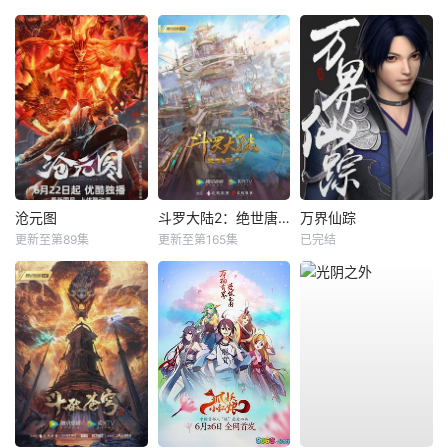
沧元图
斗罗大陆2：绝世唐门
万界仙踪
更新至第89集
更新至第165集
已完结