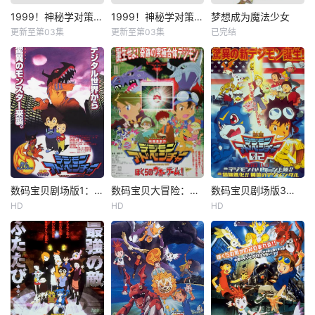
1999！神秘学对策部国语
1999！神秘学对策部英语
梦想成为魔法少女
更新至第03集
更新至第03集
已完结
数码宝贝剧场版1：滚球兽诞生之谜
数码宝贝大冒险：我们的战争游戏！
数码宝贝剧场版3：前篇・数码兽飓风登陆！！后篇・超绝进化！
HD
HD
HD