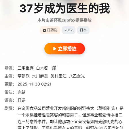
37岁成为医生的我
本片由茶杯狐cupfox提供播放
日韩剧
2012
日本
立即播放
导演：
三宅重喜
白木啓一郎
主演：
草彅刚
水川麻美
美村里江
八乙女光
更新：
2025-11-30 02:21
备注：
完结
语言：
日语
剧情：
在帝国食品公司营业开发部供职的绀野祐太（草彅刚 饰）是
一个永远挂着温暖笑容的和善男子，但是事业和爱情中接二
连三的意外事件，却让他那颗正义善良有如阳光般明亮的心
蒙上了阴影。于是出乎所有人的意料，绀野在30岁正当年时