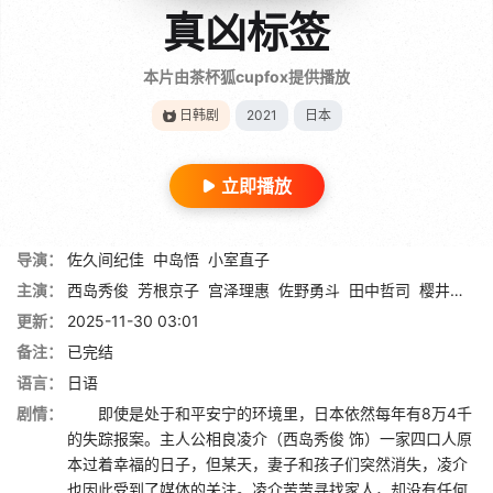
真凶标签
本片由茶杯狐cupfox提供播放
日韩剧
2021
日本
立即播放
导演：
佐久间纪佳
中岛悟
小室直子
主演：
西岛秀俊
芳根京子
宫泽理惠
佐野勇斗
田中哲司
樱井由纪
更新：
2025-11-30 03:01
备注：
已完结
语言：
日语
剧情：
即使是处于和平安宁的环境里，日本依然每年有8万4千
的失踪报案。主人公相良凌介（西岛秀俊 饰）一家四口人原
本过着幸福的日子，但某天，妻子和孩子们突然消失，凌介
也因此受到了媒体的关注。凌介苦苦寻找家人，却没有任何