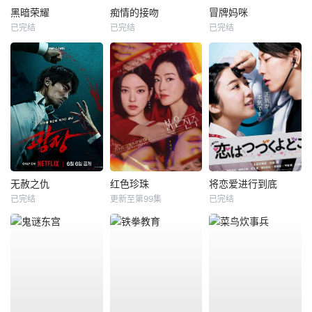
黑暗荣耀
痴情的接吻
冒牌妈咪
已完结
已完结
已完结
无赦之仇
红色珍珠
将恋爱进行到底
已完结
更新至第99集
已完结