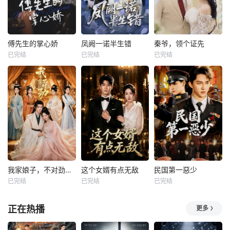
傅先生的掌心娇
凤阙一诺半生错
秦爷，领个证先
已完结
已完结
已完结
我家娘子，不对劲第四季
这个女婿有点无敌
民国第一惡少
已完结
已完结
已完结
正在热播
更多