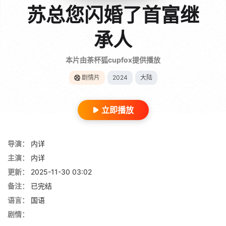
苏总您闪婚了首富继
承人
本片由茶杯狐cupfox提供播放
剧情片
2024
大陆
立即播放
导演：
内详
主演：
内详
更新：
2025-11-30 03:02
备注：
已完结
语言：
国语
剧情：