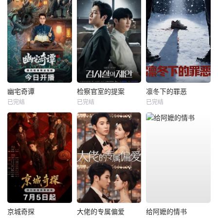
幽宅奇谭
检察官室的提案
凛冬下的罪恶
已完结
已完结
已完结
京城奇探
大佬的专属偏爱
给阿嬷的情书