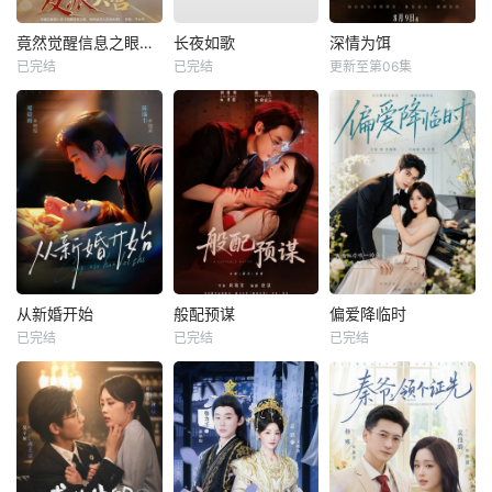
竟然觉醒信息之眼，我转身进入反派大营
长夜如歌
深情为饵
已完结
已完结
更新至第06集
从新婚开始
般配预谋
偏爱降临时
已完结
已完结
已完结