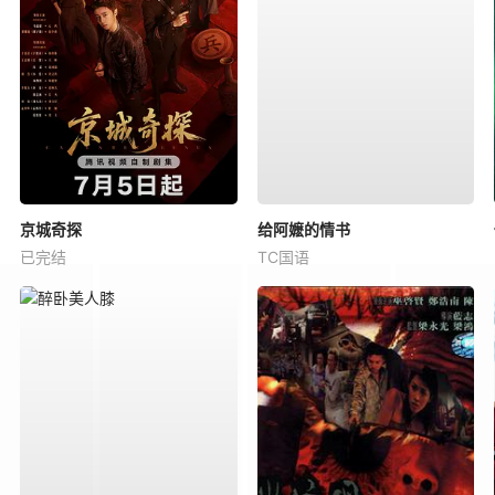
京城奇探
给阿嬷的情书
已完结
TC国语