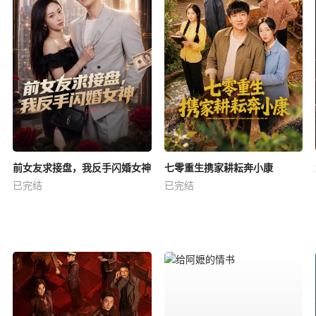
前女友求接盘，我反手闪婚女神
七零重生携家耕耘奔小康
已完结
已完结