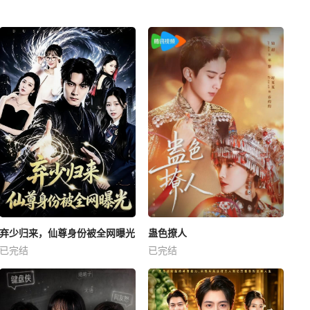
弃少归来，仙尊身份被全网曝光
蛊色撩人
已完结
已完结