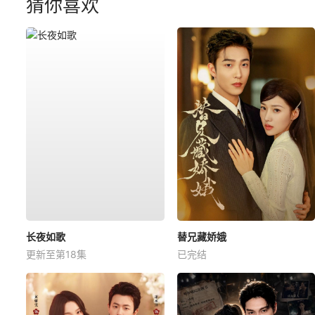
猜你喜欢
长夜如歌
替兄藏娇娥
更新至第18集
已完结