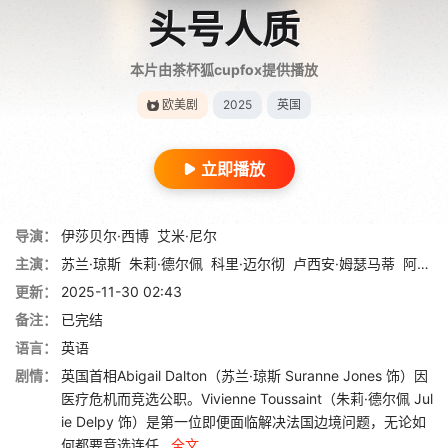
头号人质
本片由茶杯狐cupfox提供播放
欧美剧
2025
英国
立即播放
导演：
伊莎贝尔·西博
艾米·尼尔
主演：
苏兰·琼斯
朱莉·德尔佩
科里·迈尔彻
卢西安·姆瑟马蒂
阿什利·托马斯
更新：
2025-11-30 02:43
备注：
已完结
语言：
英语
剧情：
英国首相Abigail Dalton（苏兰·琼斯 Suranne Jones 饰）因
医疗危机而竞选公职。Vivienne Toussaint（朱莉·德尔佩 Jul
ie Delpy 饰）是第一位即便面临解决法国边境问题，无论如
何都要竞选连任...
全文