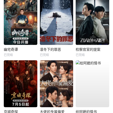
幽宅奇谭
凛冬下的罪恶
检察官室的提案
已完结
已完结
已完结
京城奇探
大佬的专属偏爱
给阿嬷的情书