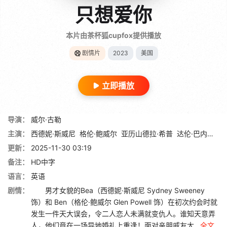
只想爱你
本片由茶杯狐cupfox提供播放
剧情片
2023
美国
立即播放
导演：
威尔·古勒
主演：
西德妮·斯威尼
格伦·鲍威尔
亚历山德拉·希普
达伦·巴内特
布
更新：
2025-11-30 03:19
备注：
HD中字
语言：
英语
剧情：
男才女貌的Bea（西德妮·斯威尼 Sydney Sweeney
饰）和 Ben（格伦·鲍威尔 Glen Powell 饰）在初次约会时就
发生一件天大误会，令二人恋人未满就变仇人。谁知天意弄
人，他们竟在一场异地婚礼上重逢！面对亲朋戚友大...
全文