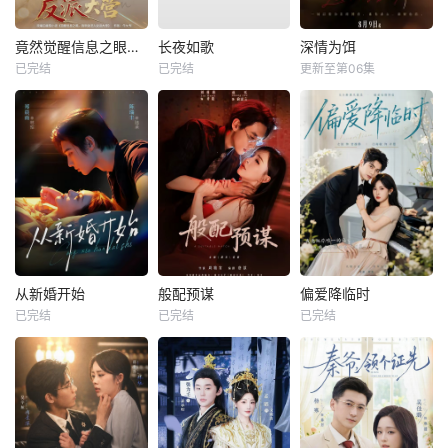
竟然觉醒信息之眼，我转身进入反派大营
长夜如歌
深情为饵
已完结
已完结
更新至第06集
从新婚开始
般配预谋
偏爱降临时
已完结
已完结
已完结