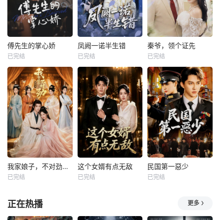
傅先生的掌心娇
凤阙一诺半生错
秦爷，领个证先
已完结
已完结
已完结
我家娘子，不对劲第四季
这个女婿有点无敌
民国第一惡少
已完结
已完结
已完结
正在热播
更多