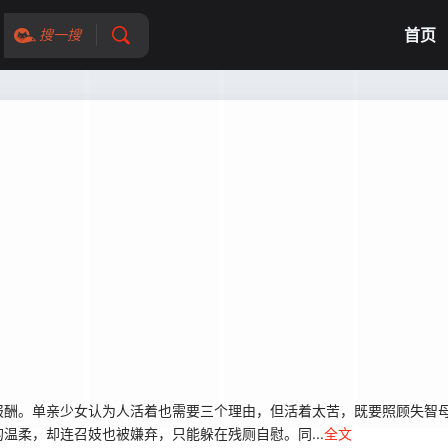
首页
搜一搜
酬。单亲少女认为人活着也需要三个理由，但活着太苦，既要照顾失智母
温柔，却连召妓也被嫌弃，只能躲在残厕自慰。同...
全文