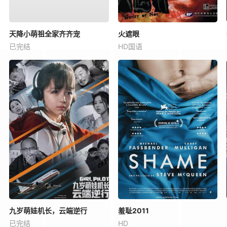
天降小萌祖全家齐齐宠
火遮眼
已完结
HD国语
九岁萌娃机长，云端逆行
羞耻2011
已完结
HD