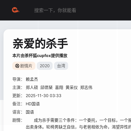
亲爱的杀手
本片由茶杯狐cupfox提供播放
剧情片
2020
台湾
导演：
赖孟杰
主演：
郑人硕
邱偲琹
喜翔
黄采仪
郑志伟
更新：
2025-11-30 03:33
备注：
HD国语
语言：
国语
剧情：
成为杀手需要三个条件：一个委托，一个目标，一个报
出卖身体。轮椅男缺乏自信，与老爸相依为命，渴望异性的