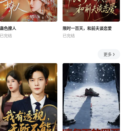
蛊色撩人
限时一百天，和前夫谈恋爱
已完结
已完结
更多