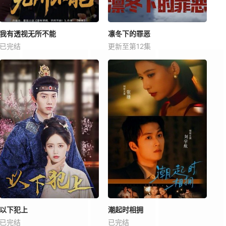
我有透视无所不能
凛冬下的罪恶
已完结
更新至第12集
以下犯上
潮起时相拥
已完结
已完结