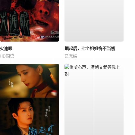
火遮眼
崛起后，七个姐姐悔不当初
HD国语
已完结