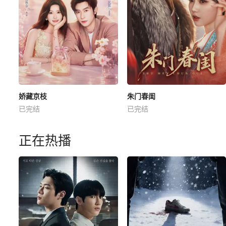
娇藏京枝
朱门春闺
已完结
已完结
正在热播