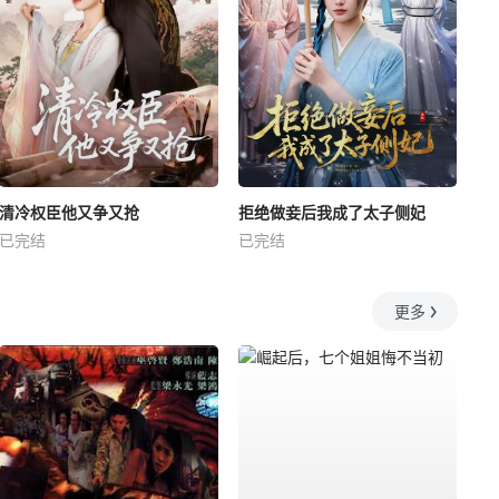
清冷权臣他又争又抢
拒绝做妾后我成了太子侧妃
已完结
已完结
更多