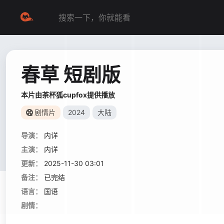
春草 短剧版
本片由茶杯狐cupfox提供播放
剧情片
2024
大陆
导演：
内详
主演：
内详
更新：
2025-11-30 03:01
备注：
已完结
语言：
国语
剧情：