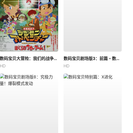
数码宝贝大冒险：我们的战争游戏！
数码宝贝剧场版3：前篇・数码兽飓风登陆！！后篇・超绝进化！
HD
HD