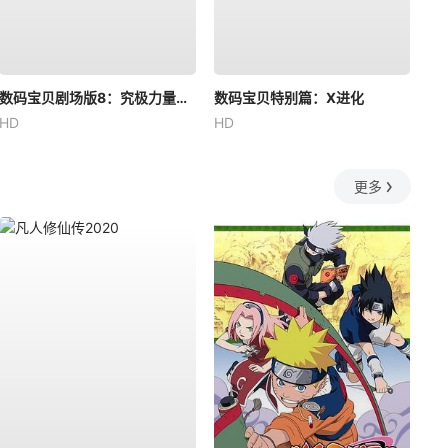
数码宝贝剧场版8：究极力量！爆裂模式发动
数码宝贝特别篇：X进化
HD
HD
更多