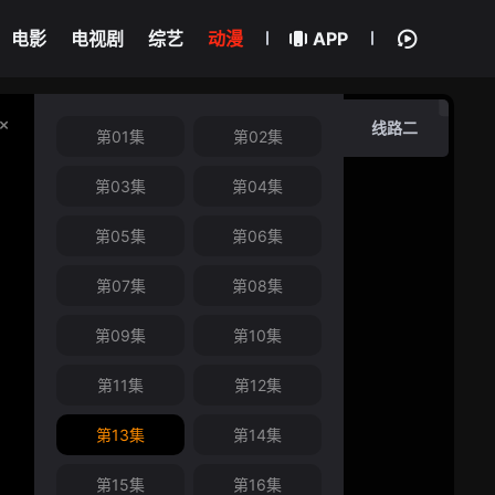
电影
电视剧
综艺
动漫
APP
线路二
第01集
第02集
第03集
第04集
第05集
第06集
第07集
第08集
第09集
第10集
第11集
第12集
第13集
第14集
第15集
第16集