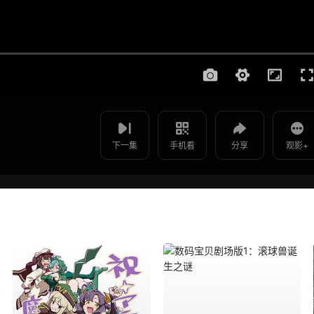
使用 手机浏览器 扫码观看
影片报错
魔豆传奇 - 第13集
如遇无法播放请提交给我们
下一集
手机看
分享
观影+