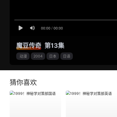
魔豆传奇
第13集
动漫
2004
日本
日语
猜你喜欢