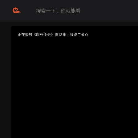
正在播放《魔豆传奇》第13集 - 线路二节点
提醒
不要轻易相信视频中的任何广告，谨防上当受骗
技巧
如遇视频无法播放或加载速度慢，可尝试切换播放线路