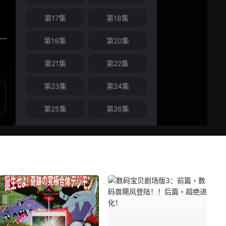
第17集
第18集
第19集
第20集
第21集
第22集
第23集
第24集
第25集
第26集