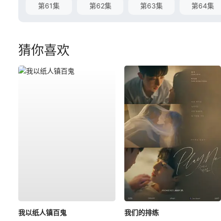
第61集
第62集
第63集
第64集
猜你喜欢
我以纸人镇百鬼
我们的排练