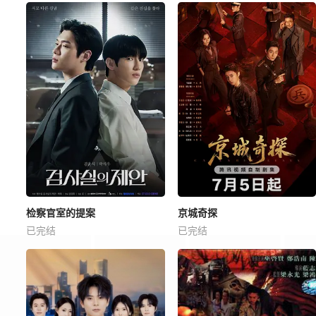
检察官室的提案
京城奇探
已完结
已完结