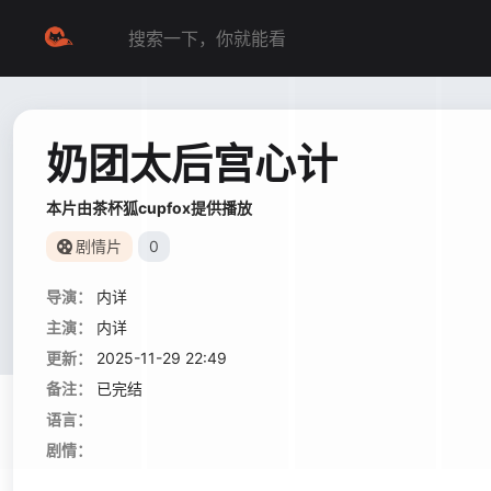
奶团太后宫心计
本片由茶杯狐cupfox提供播放
剧情片
0
导演：
内详
主演：
内详
更新：
2025-11-29 22:49
备注：
已完结
语言：
剧情：