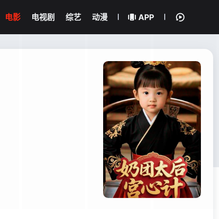
电影
电视剧
综艺
动漫
APP