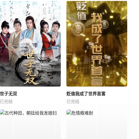
世子无双
贬值我成了世界首富
已完结
已完结