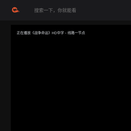
正在播放《战争命运》HD中字 - 线路一节点
提醒
不要轻易相信视频中的任何广告，谨防上当受骗
技巧
如遇视频无法播放或加载速度慢，可尝试切换播放线路