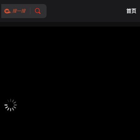
首页
搜一搜