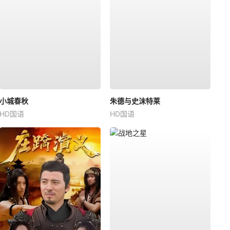
小城春秋
朱德与史沫特莱
HD国语
HD国语