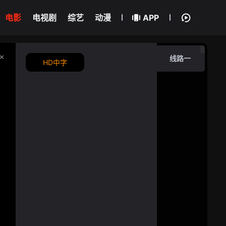
电影
电视剧
综艺
动漫
APP
线路一
HD中字