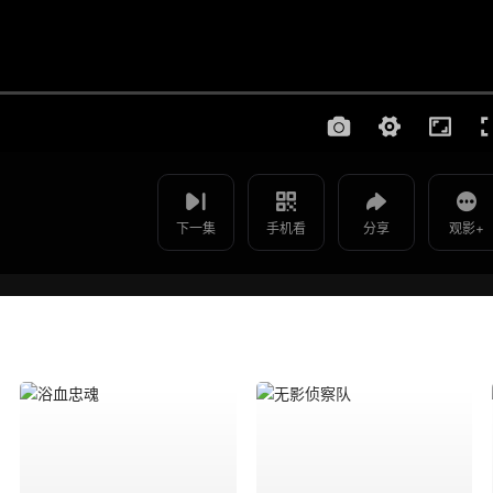
使用 手机浏览器 扫码观看
影片报错
战争命运 - HD中字
如遇无法播放请提交给我们
下一集
手机看
分享
观影+