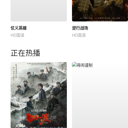
仗义英雄
逆行战场
HD国语
HD国语
正在热播