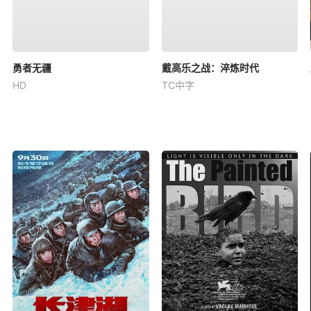
勇者无疆
戴高乐之战：淬炼时代
HD
TC中字