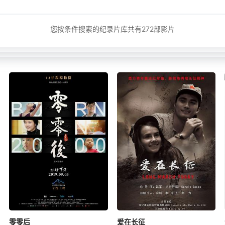
您按条件搜索的纪录片库共有
272
部影片
零零后
爱在长征