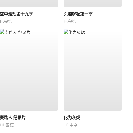
空中浩劫第十九季
头脑解密第一季
已完结
已完结
麦路人 纪录片
化为灰烬
HD国语
HD中字