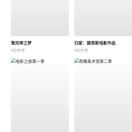
管风琴之梦
归家：碧昂斯电影作品
HD中字
HD中字