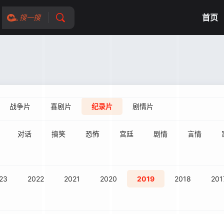
首页
搜一搜
战争片
喜剧片
纪录片
剧情片
对话
搞笑
恐怖
宫廷
剧情
言情
23
2022
2021
2020
2019
2018
201