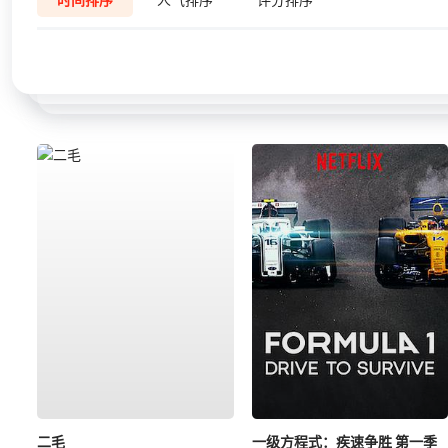
二毛
一级方程式：疾速争胜 第一季