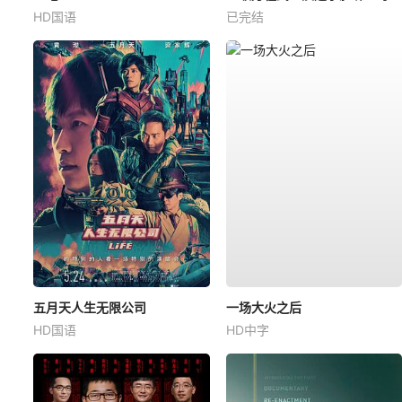
HD国语
已完结
五月天人生无限公司
一场大火之后
HD国语
HD中字