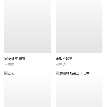
家乡菜 中国味
无饭不起早
已完结
已完结