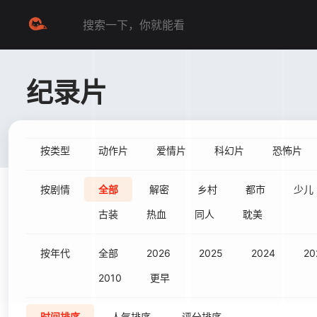
纪录片
按类型
动作片
爱情片
科幻片
恐怖片
按剧情
全部
解密
乡村
都市
少儿
古装
热血
同人
耽美
按年代
全部
2026
2025
2024
20
2010
更早
时间排序
人气排序
评分排序