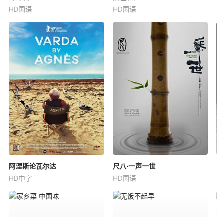
HD国语
HD国语
阿涅斯论瓦尔达
尺八·一声一世
HD中字
HD国语