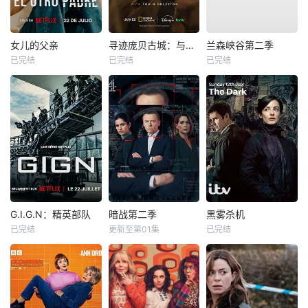
女儿的父亲
寻迹庞贝古城：与汤姆·希德勒斯顿同行
兰森峡谷第二季
已完结
已完结
已完结
G.I.G.N：精英部队
暗战第二季
黑雾杀机
已完结
更新至第01集
已完结