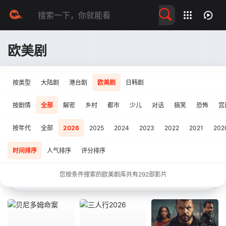
留言求片
欧美剧
按类型
大陆剧
港台剧
欧美剧
日韩剧
按剧情
全部
解密
乡村
都市
少儿
对话
搞笑
恐怖
宫
按年代
全部
2026
2025
2024
2023
2022
2021
202
时间排序
人气排序
评分排序
您按条件搜索的欧美剧库共有
292
部影片