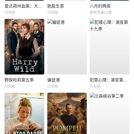
爱达荷州血案：大学梦魇
肮脏生意
八月的两周
已完结
已完结
更新至第02集
野探哈莉第五季
骗徒港
犯罪心理：演变第十九季
已完结
已完结
已完结