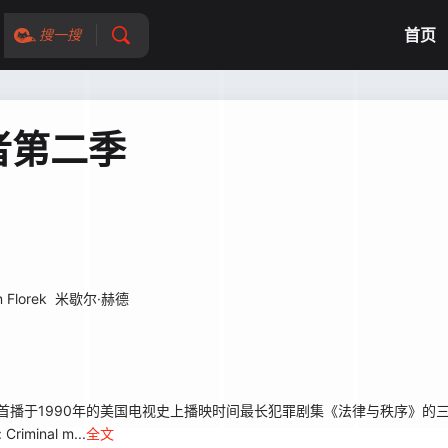
首页
搜一搜
者第二季
 Florek
米歇尔·赫德
播于1990年的美国电视史上播映时间最长犯罪剧集《法律与秩序》的
minal m...
全文