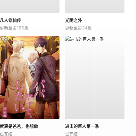
凡人修仙传
光阴之外
更新至第186集
更新至第34集
就算是爸爸，也想做
进击的巨人第一季
已完结
已完结