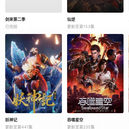
剑来第二季
仙逆
已完结
更新至第153集
妖神记
吞噬星空
更新至第441集
更新至第235集