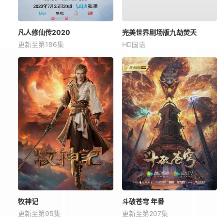
凡人修仙传2020
完美世界剧场版九劫焚天
更新至第186集
HD国语
牧神记
斗破苍穹 年番
更新至第95集
更新至第207集