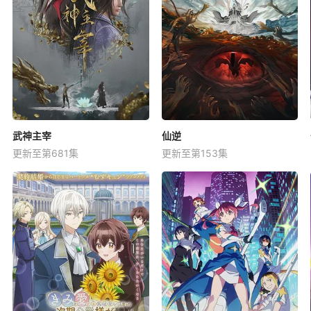
武神主宰
仙逆
更新至第681集
更新至第153集