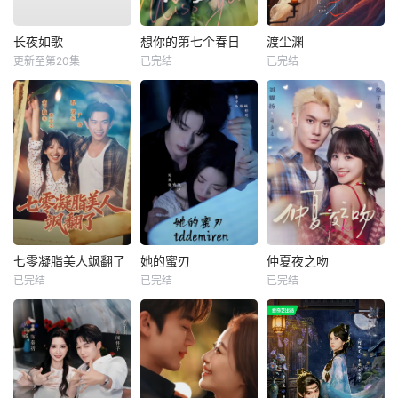
长夜如歌
想你的第七个春日
渡尘渊
更新至第20集
已完结
已完结
七零凝脂美人飒翻了
她的蜜刃
仲夏夜之吻
已完结
已完结
已完结