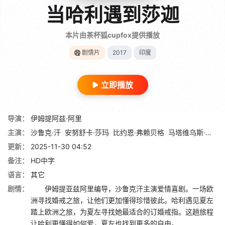
当哈利遇到莎迦
本片由茶杯狐cupfox提供播放
剧情片
2017
印度
立即播放
导演：
伊姆提阿兹·阿里
主演：
沙鲁克·汗
安努舒卡·莎玛
比约恩·弗赖贝格
马塔维乌斯·盖尔斯
更新：
2025-11-30 04:52
备注：
HD中字
语言：
其它
剧情：
伊姆提亚兹阿里编导，沙鲁克汗主演爱情喜剧。一场欧
洲寻找婚戒之旅，让他们更加懂得珍惜彼此。哈利遇见夏左
踏上欧洲之旅，为夏左寻找她最适合的订婚戒指。这趟旅程
让哈利更懂得如何爱，夏左也找到更多的自由。