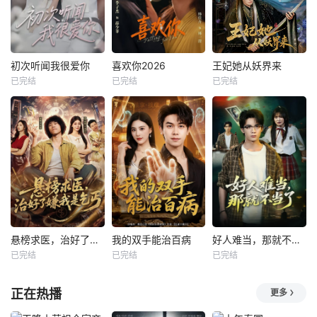
初次听闻我很爱你
喜欢你2026
王妃她从妖界来
已完结
已完结
已完结
悬榜求医，治好了嫌我是乞丐
我的双手能治百病
好人难当，那就不当了
已完结
已完结
已完结
正在热播
更多