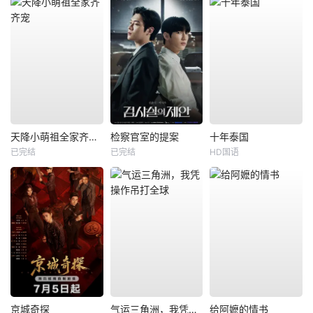
天降小萌祖全家齐齐宠
检察官室的提案
十年泰国
已完结
已完结
HD国语
京城奇探
气运三角洲，我凭操作吊打全球
给阿嬷的情书