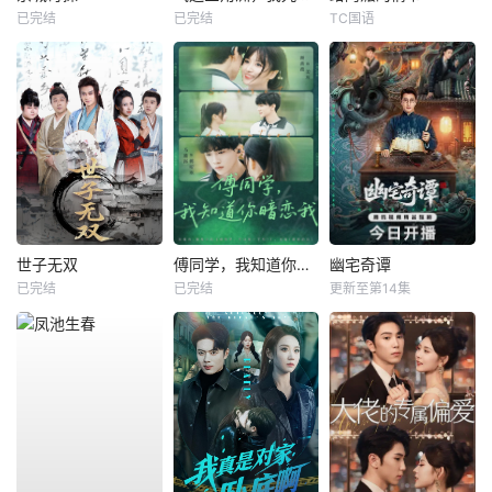
已完结
已完结
TC国语
世子无双
傅同学，我知道你暗恋我
幽宅奇谭
已完结
已完结
更新至第14集