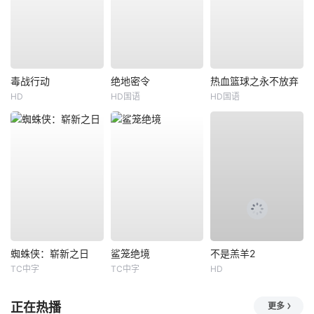
毒战行动
绝地密令
热血篮球之永不放弃
HD
HD国语
HD国语
蜘蛛侠：崭新之日
鲨笼绝境
不是羔羊2
TC中字
TC中字
HD
正在热播
更多