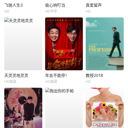
飞驰人生3
偷心响叮当
真爱留声
HD
HD中字
HD
天灵灵地灵灵
年会不能停！
教授2018
HD国语
HD国语
HD