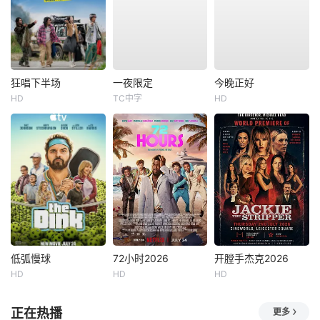
狂唱下半场
一夜限定
今晚正好
HD
TC中字
HD
低弧慢球
72小时2026
开膛手杰克2026
HD
HD
HD
正在热播
更多