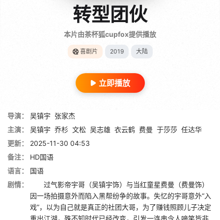
转型团伙
本片由茶杯狐cupfox提供播放
喜剧片
2019
大陆
立即播放
导演：
吴镇宇
张家杰
主演：
吴镇宇
乔杉
文松
吴志雄
衣云鹤
费曼
于莎莎
任达华
更新：
2025-11-30 04:53
备注：
HD国语
语言：
国语
剧情：
过气影帝宇哥（吴镇宇饰）与当红童星费曼（费曼饰）
因一场拍摄意外而陷入黑帮纷争的故事。失忆的宇哥意外“入
戏”，以为自己就是真正的社团大哥，为了赚钱照顾儿子决定
重出江湖，殊不知时代已经改变，引发一连串令人啼笑皆非