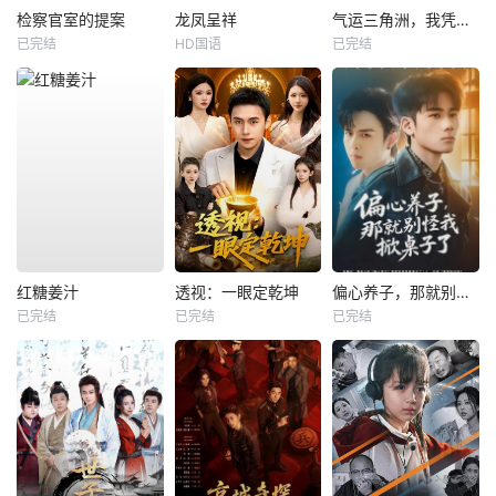
检察官室的提案
龙凤呈祥
气运三角洲，我凭操作吊打全球
已完结
HD国语
已完结
红糖姜汁
透视：一眼定乾坤
偏心养子，那就别怪我掀桌子了
已完结
已完结
已完结