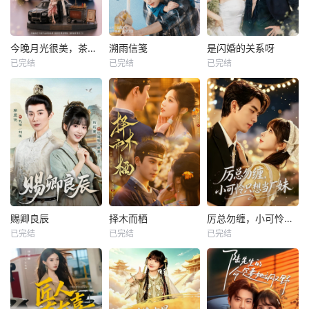
今晚月光很美，茶香四溢
溯雨信笺
是闪婚的关系呀
已完结
已完结
已完结
赐卿良辰
择木而栖
厉总勿缠，小可怜只想当厂妹
已完结
已完结
已完结