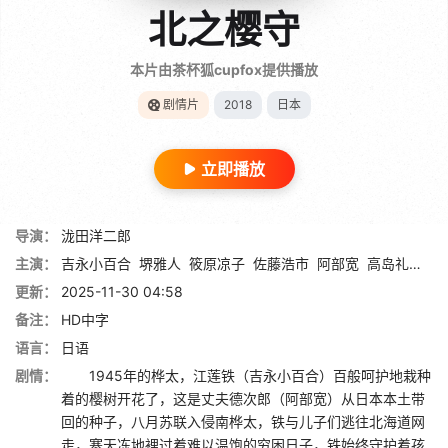
北之樱守
本片由茶杯狐cupfox提供播放
剧情片
2018
日本
立即播放
导演：
泷田洋二郎
主演：
吉永小百合
堺雅人
筱原凉子
佐藤浩市
阿部宽
高岛礼子
中
更新：
2025-11-30 04:58
备注：
HD中字
语言：
日语
剧情：
1945年的桦太，江莲铁（吉永小百合）百般呵护地栽种
着的樱树开花了，这是丈夫德次郎（阿部宽）从日本本土带
回的种子，八月苏联入侵南桦太，铁与儿子们逃往北海道网
走，寒天冻地裡过着难以温饱的穷困日子，铁始终守护着孩