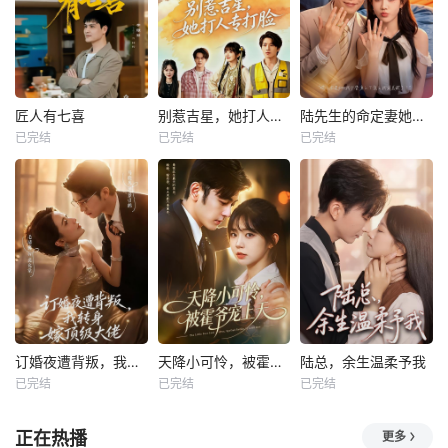
匠人有七喜
别惹吉星，她打人专打脸
陆先生的命定妻她飒又野
已完结
已完结
已完结
订婚夜遭背叛，我转身嫁顶级大佬
天降小可怜，被霍爷宠上天
陆总，余生温柔予我
已完结
已完结
已完结
正在热播
更多