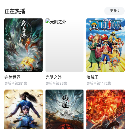
正在热播
更多
完美世界
光阴之外
海贼王
更新至第281集
更新至第33集
更新至第1172集