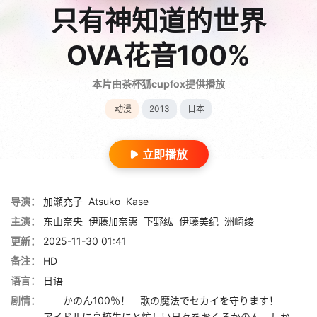
只有神知道的世界
OVA花音100%
本片由茶杯狐cupfox提供播放
动漫
2013
日本
立即播放
导演：
加瀬充子
Atsuko
Kase
主演：
东山奈央
伊藤加奈惠
下野纮
伊藤美纪
洲崎绫
更新：
2025-11-30 01:41
备注：
HD
语言：
日语
剧情：
かのん100％！ 歌の魔法でセカイを守ります！
アイドルに高校生にと忙しい日々をおくるかのん。しか