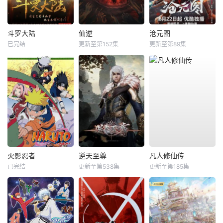
斗罗大陆
仙逆
沧元图
已完结
更新至第152集
更新至第89集
火影忍者
逆天至尊
凡人修仙传
已完结
更新至第538集
更新至第185集