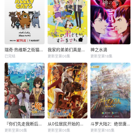
瑞奇·热维斯之街猫一族
我家的弟弟们真是让您费心了
神之水滴
已完结
更新至第06集
更新至第18集
『你们先走我断后』，于是10年后我成为了传说
从0位居民开始的边境领主大人
斗罗大陆2：绝世唐门
更新至第06集
更新至第06集
更新至第165集