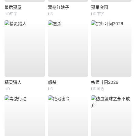
最后孤屋
双枪红娘子
孤军突围
HD中字
HD
HD中字
精灵猎人
怒杀
宗师叶问2026
HD
HD
HD国语