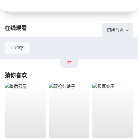
在线观看
切换节点
HD中字
猜你喜欢