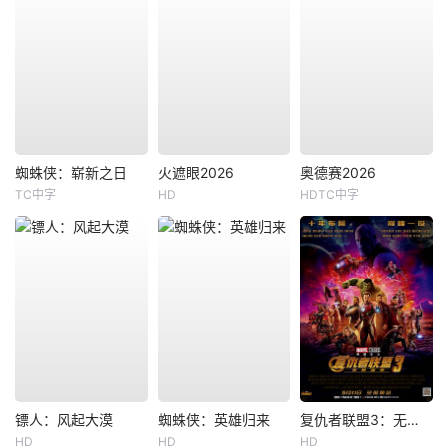
蜘蛛侠：崭新之日
火遮眼2026
奥德赛2026
TC中字
HD
HDTC中字
镖人：风起大漠
蜘蛛侠：英雄归来
复仇者联盟3：无限战争
HD
HD
HD