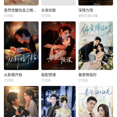
竟然觉醒信息之眼，我转身进入反派大营
长夜如歌
深情为饵
已完结
已完结
更新至第06集
从新婚开始
般配预谋
偏爱降临时
已完结
已完结
已完结