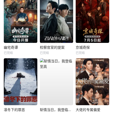
幽宅奇谭
检察官室的提案
京城奇探
已完结
已完结
已完结
凛冬下的罪恶
斩情当日，我登临至高
大佬的专属偏爱