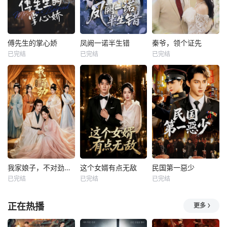
傅先生的掌心娇
凤阙一诺半生错
秦爷，领个证先
已完结
已完结
已完结
我家娘子，不对劲第四季
这个女婿有点无敌
民国第一惡少
已完结
已完结
已完结
正在热播
更多