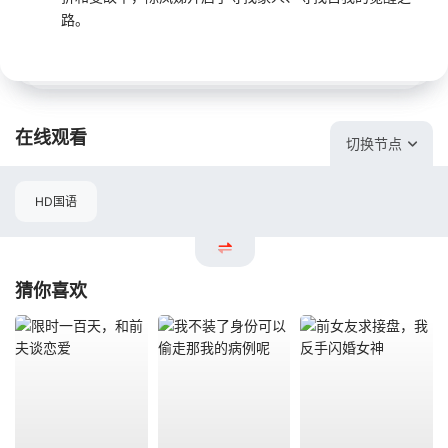
路。
在线观看
切换节点
HD国语
猜你喜欢