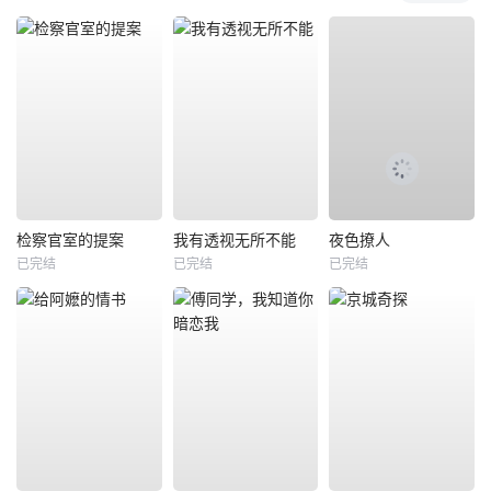
检察官室的提案
我有透视无所不能
夜色撩人
已完结
已完结
已完结