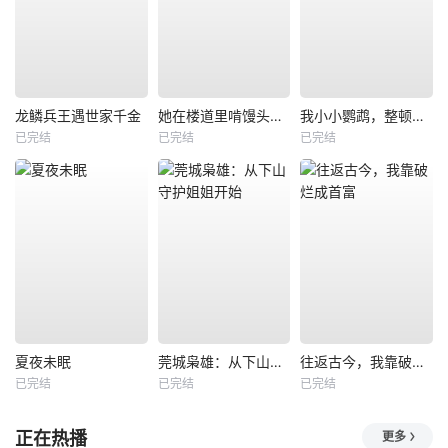
龙鳞兵王遇世家千金
她在楼道里啃馒头，我不忍了
我小小鹦鹉，整顿职场一把好手
已完结
已完结
已完结
夏夜未眠
莞城枭雄：从下山守护姐姐开始
往返古今，我靠破烂成首富
已完结
已完结
已完结
正在热播
更多