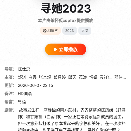
寻她2023
本片由茶杯狐cupfox提供播放
剧情片
2023
大陆
立即播放
导演：
陈仕忠
主演：
舒淇
白客
张本煜
郎月婷
邱天
茂涛
恬妞
袁祥仁
邵伟桐
更新：
2026-06-07 22:15
备注：
HD国语
语言：
粤语
剧情：
故事发生在一座静谧的南方蔗村，齐齐整整的陈凤娣（舒淇
饰）和甘耀祖（白客 饰）一家正在等待家庭新成员的诞生，
但一次意外却打破了原本看起来的宁静和美好 。在一次次挫
折和变故中，陈凤娣开启了寻找家人、寻找自我的觉醒之