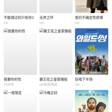
不能错过的只有你2
无界之环
爱的不确定性原理
HD
HD
HD
我要你的性
霸王花之皇家赌船
狂唱下半场
TC中字
HD国语|粤语
HD