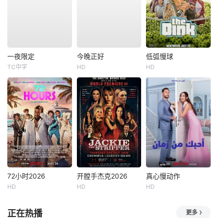
一夜限定
今晚正好
低弧慢球
TC中字
HD
HD
72小时2026
开膛手杰克2026
真心慢动作
HD
HD
HD
正在热播
更多