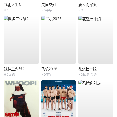
飞驰人生3
美国空姐
唐人街探案
HD
HD中字
HD
贱神三少爷2
飞机2025
花魁杜十娘
HD国语
HD中字
HD国语|粤语