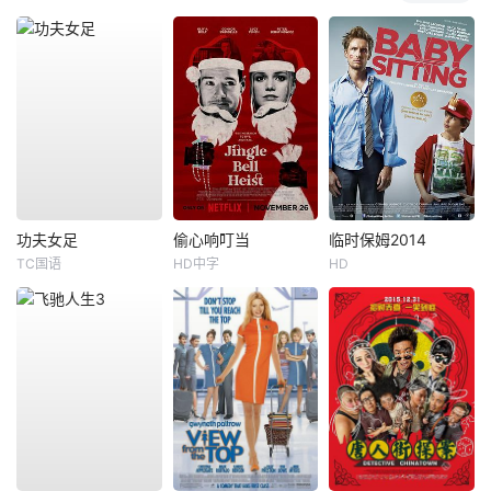
功夫女足
偷心响叮当
临时保姆2014
TC国语
HD中字
HD