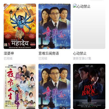
湿婆神
意难忘闽南语
心动禁止
已完结
已完结
更新至第07集