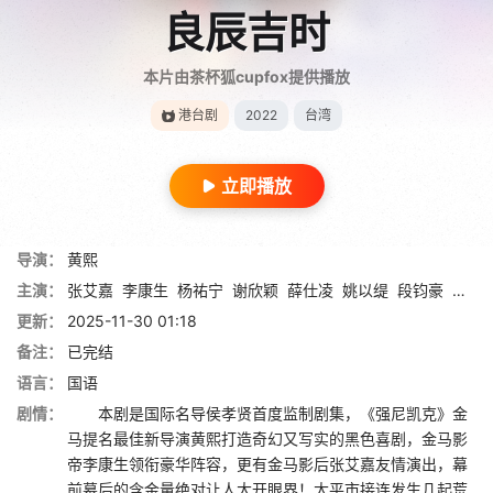
良辰吉时
本片由茶杯狐cupfox提供播放
港台剧
2022
台湾
立即播放
导演：
黄熙
主演：
张艾嘉
李康生
杨祐宁
谢欣颖
薛仕凌
姚以缇
段钧豪
黄仲
更新：
2025-11-30 01:18
备注：
已完结
语言：
国语
剧情：
本剧是国际名导侯孝贤首度监制剧集，《强尼凯克》金
马提名最佳新导演黄熙打造奇幻又写实的黑色喜剧，金马影
帝李康生领衔豪华阵容，更有金马影后张艾嘉友情演出，幕
前幕后的含金量绝对让人大开眼界！太平市接连发生几起荒