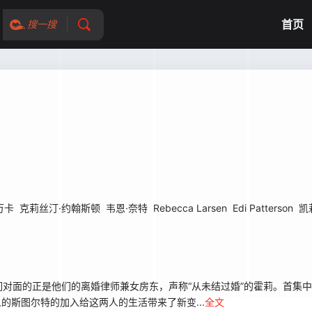
首页
搜一搜
万卡
克莉丝汀·约翰斯顿
韦恩·奈特
Rebecca Larsen
Edi Patterson
凯
面的正是他们的离婚律师兼女房东，声称“从未结过婚”的霍莉。首集中
的斯图尔特的加入给这两人的生活带来了新变...
全文