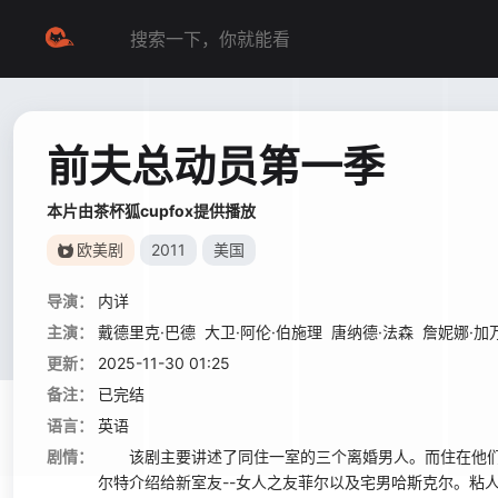
前夫总动员第一季
本片由茶杯狐cupfox提供播放
欧美剧
2011
美国
导演：
内详
主演：
戴德里克·巴德
大卫·阿伦·伯施理
唐纳德·法森
詹妮娜·加
更新：
2025-11-30 01:25
备注：
已完结
语言：
英语
剧情：
该剧主要讲述了同住一室的三个离婚男人。而住在他们对
尔特介绍给新室友--女人之友菲尔以及宅男哈斯克尔。粘人