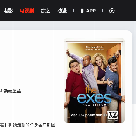
电影
电视剧
综艺
动漫
APP
莉·斯泰堡丝
霍莉将她最新的单身客户斯图