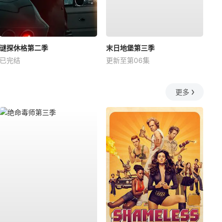
谜探休格第二季
末日地堡第三季
已完结
更新至第06集
更多