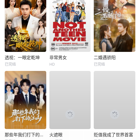
透视：一眼定乾坤
非常男女
二婚遇骄阳
已完结
HD
已完结
那些年我们打下的江山
火遮眼
贬值我成了世界首富