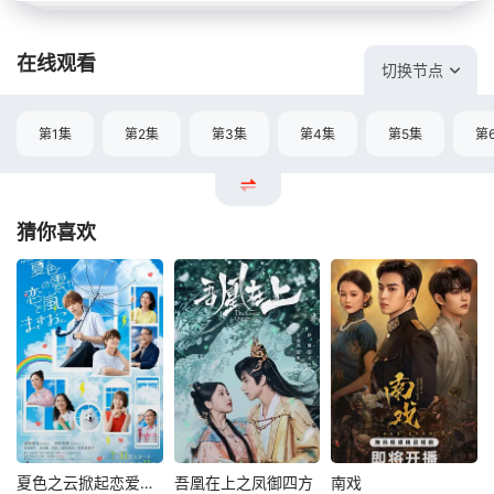
在线观看
切换节点
第1集
第2集
第3集
第4集
第5集
第
猜你喜欢
夏色之云掀起恋爱与风暴
吾凰在上之凤御四方
南戏