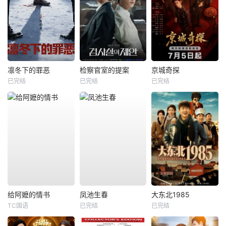
凛冬下的罪恶
检察官室的提案
京城奇探
已完结
已完结
已完结
给阿嬷的情书
凤池生春
大东北1985
TC国语
已完结
已完结