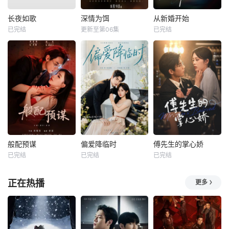
长夜如歌
深情为饵
从新婚开始
已完结
更新至第06集
已完结
般配预谋
偏爱降临时
傅先生的掌心娇
已完结
已完结
已完结
正在热播
更多