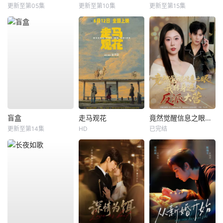
更新至第05集
更新至第10集
更新至第15集
盲盒
走马观花
竟然觉醒信息之眼，我转身进入反派大营
更新至第14集
HD
已完结