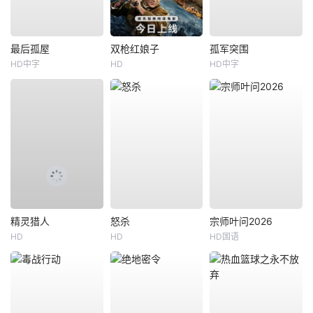
最后孤屋
双枪红娘子
孤军突围
HD中字
HD
HD中字
精灵猎人
怒杀
宗师叶问2026
HD
HD
HD国语