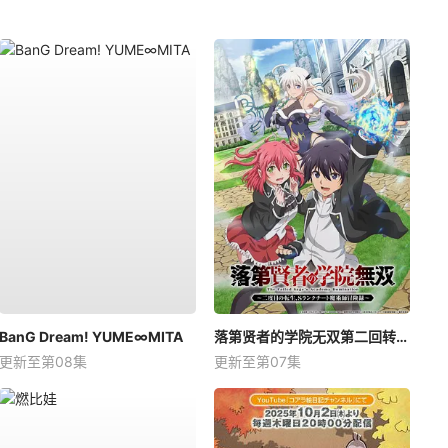
BanG Dream! YUME∞MITA
落第贤者的学院无双第二回转生，S等级作弊魔术师冒险记
更新至第08集
更新至第07集