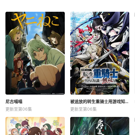
尼古喵喵
被追放的转生重骑士用游戏知识开无双
更新至第06集
更新至第06集