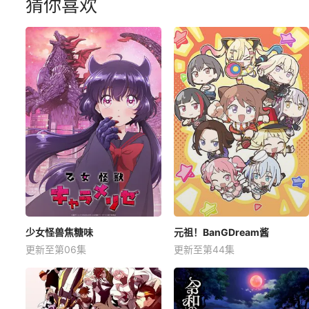
猜你喜欢
少女怪兽焦糖味
元祖！BanGDream酱
更新至第06集
更新至第44集