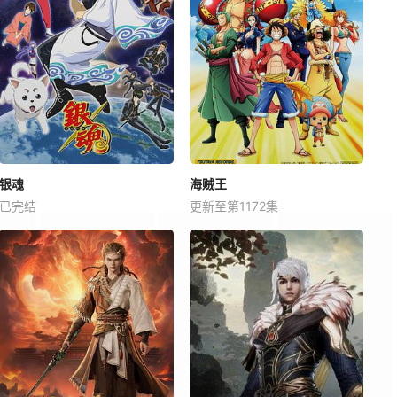
银魂
海贼王
已完结
更新至第1172集