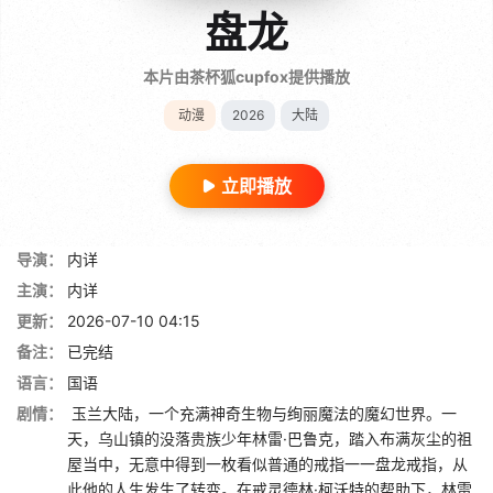
盘龙
本片由茶杯狐cupfox提供播放
动漫
2026
大陆
立即播放
导演：
内详
主演：
内详
更新：
2026-07-10 04:15
备注：
已完结
语言：
国语
剧情：
玉兰大陆，一个充满神奇生物与绚丽魔法的魔幻世界。一
天，乌山镇的没落贵族少年林雷·巴鲁克，踏入布满灰尘的祖
屋当中，无意中得到一枚看似普通的戒指一一盘龙戒指，从
此他的人生发生了转变。在戒灵德林·柯沃特的帮助下，林雷