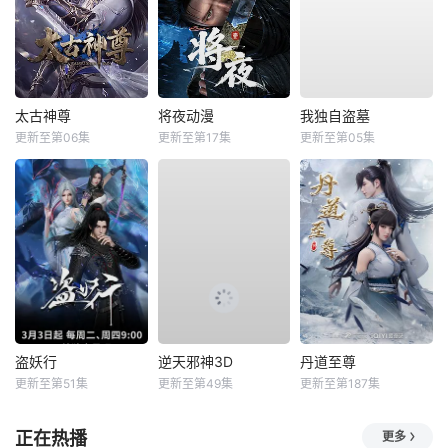
太古神尊
将夜动漫
我独自盗墓
更新至第06集
更新至第17集
更新至第05集
盗妖行
逆天邪神3D
丹道至尊
更新至第51集
更新至第49集
更新至第187集
正在热播
更多