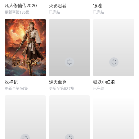
凡人修仙传2020
火影忍者
银魂
更新至第185集
已完结
已完结
牧神记
逆天至尊
狐妖小红娘
更新至第94集
更新至第537集
已完结