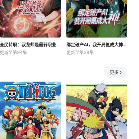
全民转职：驭龙师是最弱职业？动态漫
绑定破产AI，我开局氪成大神动态漫
更新至第94集
更新至第39集
更多