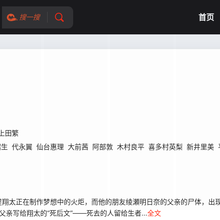
首页
搜一搜
上田繁
昭生
代永翼
仙台惠理
大前茜
阿部敦
木村良平
喜多村英梨
新井里美
翔太正在制作梦想中的火炬，而他的朋友绫瀬明日奈的父亲的尸体，出现
亲写给翔太的“死后文”——死去的人留给生者...
全文