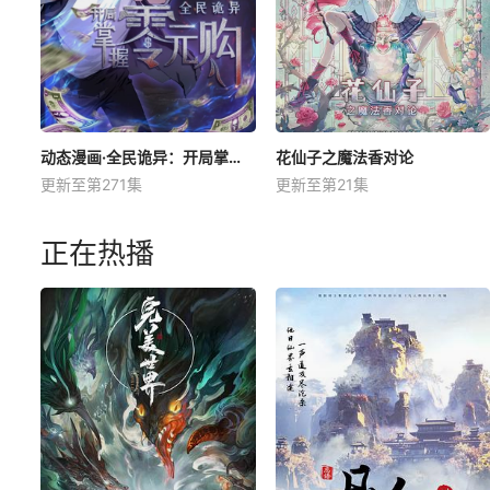
动态漫画·全民诡异：开局掌握零元购
花仙子之魔法香对论
更新至第271集
更新至第21集
正在热播