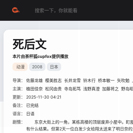
死后文
本片由茶杯狐cupfox提供播放
动漫
2008
日本
导演：
佐藤龙雄
樱美胜志
长井龙雪
铃木行
桥本敏一
矢吹勉
主演：
植田佳奈
松冈由贵
寺岛拓笃
浅野真澄
加藤将之
野岛
更新：
2025-11-30 04:21
备注：
已完结
语言：
日语
剧情：
东京大街上的一角，某栋高楼的顶层废弃小屋中。町屋
有什么结果。但第2天一位白发少女给翔太送来了明日奈的父