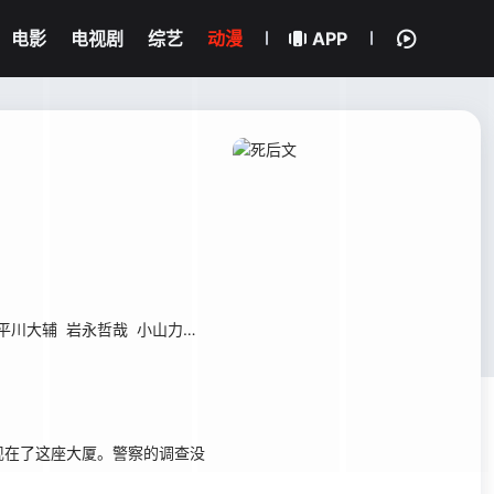
电影
电视剧
综艺
动漫
APP
平川大辅
岩永哲哉
小山力也
千叶纱子
折笠富美子
稻村优奈
冈野浩
在了这座大厦。警察的调查没