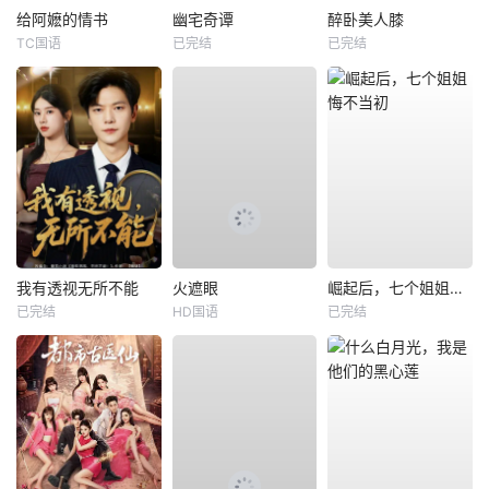
给阿嬷的情书
幽宅奇谭
醉卧美人膝
TC国语
已完结
已完结
我有透视无所不能
火遮眼
崛起后，七个姐姐悔不当初
已完结
HD国语
已完结