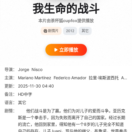
我生命的战斗
本片由茶杯狐cupfox提供播放
剧情片
2012
其它
立即播放
导演：
Jorge
Nisco
主演：
Mariano Martínez
Federico Amador
拉里·埃斯波西托
Agustina Lecouna
更新：
2025-11-30 04:40
备注：
HD中字
语言：
其它
剧情：
他们战斗是为了赢。他们为对儿子的爱而斗争。亚历克
斯是一个拳击手，因为失败而离开了自己的国家。经过长期
的流亡，他回到家里，得知他有一个8岁的儿子完全不知道
自己的存在。儿子Juani，现与他的继父，布鲁诺，世界拳击