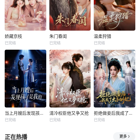
娇藏京枝
朱门春闺
温柔狩猎
已完结
已完结
已完结
当上月嫂后发现孩子是我的
清冷权臣他又争又抢
拒绝做妾后我成了太子侧妃
已完结
已完结
已完结
正在热播
更多