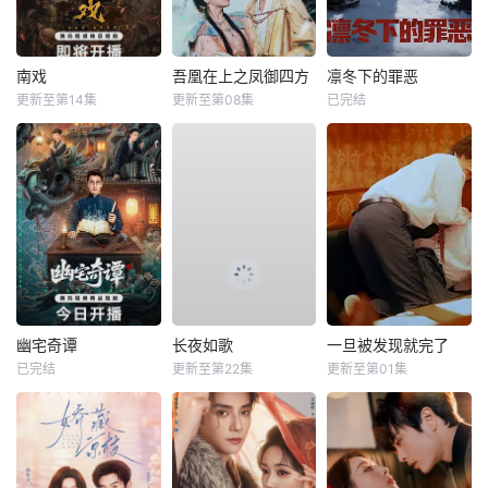
南戏
吾凰在上之凤御四方
凛冬下的罪恶
更新至第14集
更新至第08集
已完结
幽宅奇谭
长夜如歌
一旦被发现就完了
已完结
更新至第22集
更新至第01集