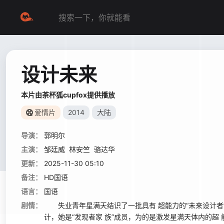
设计未来
本片由茶杯狐cupfox提供播放
爱情片
2014
大陆
导演：
郭明尔
主演：
邹廷威
林安竺
骆达华
更新：
2025-11-30 05:10
备注：
HD国语
语言：
国语
剧情：
失业青年星满天结识了一批具有 超能力的“未来设计者”
计，她是“发现者家 族”成员，为的是激发星满天体内的超 