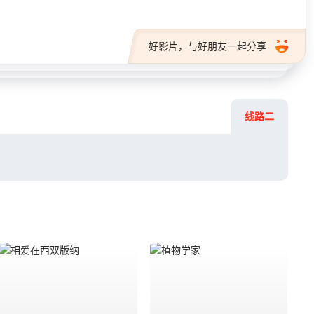
好影片，与好朋友一起分享
线路二