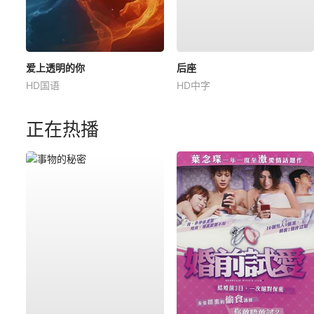
爱上透明的你
后座
HD国语
HD中字
正在热播