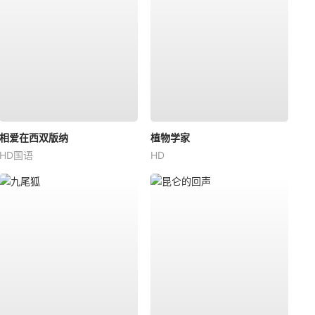
相爱在西双版纳
植物学家
HD国语
HD