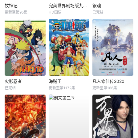
牧神记
完美世界剧场版九劫焚天
银魂
更新至第95集
HD国语
已完结
火影忍者
海贼王
凡人修仙传2020
已完结
更新至第1172集
更新至第186集