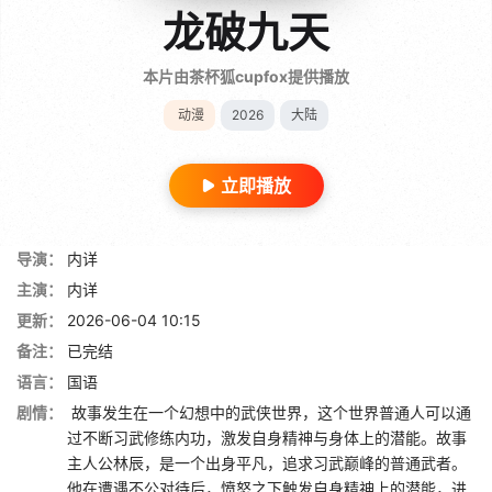
龙破九天
本片由茶杯狐cupfox提供播放
动漫
2026
大陆
立即播放
导演：
内详
主演：
内详
更新：
2026-06-04 10:15
备注：
已完结
语言：
国语
剧情：
故事发生在一个幻想中的武侠世界，这个世界普通人可以通
过不断习武修练内功，激发自身精神与身体上的潜能。故事
主人公林辰，是一个出身平凡，追求习武巅峰的普通武者。
他在遭遇不公对待后，愤怒之下触发自身精神上的潜能，进