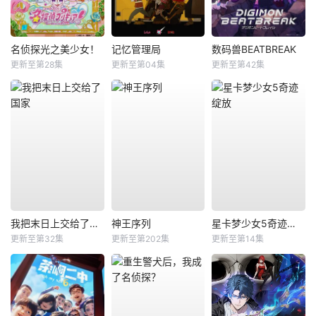
名侦探光之美少女！
记忆管理局
数码兽BEATBREAK
更新至第28集
更新至第04集
更新至第42集
我把末日上交给了国家
神王序列
星卡梦少女5奇迹绽放
更新至第32集
更新至第202集
更新至第14集