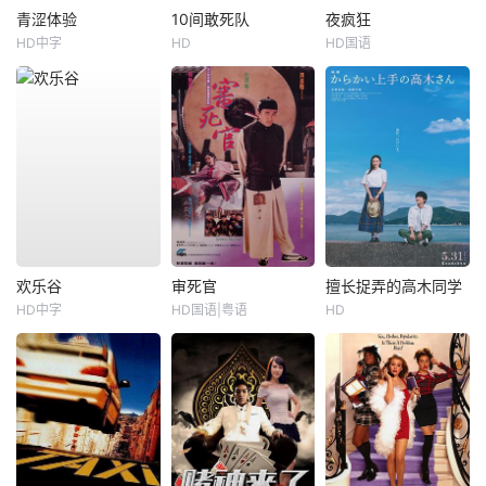
青涩体验
10间敢死队
夜疯狂
HD中字
HD
HD国语
欢乐谷
审死官
擅长捉弄的高木同学
HD中字
HD国语|粤语
HD