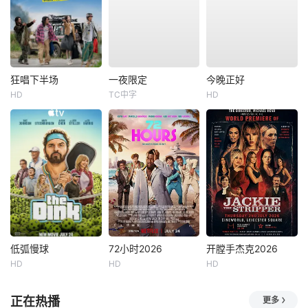
狂唱下半场
一夜限定
今晚正好
HD
TC中字
HD
低弧慢球
72小时2026
开膛手杰克2026
HD
HD
HD
正在热播
更多