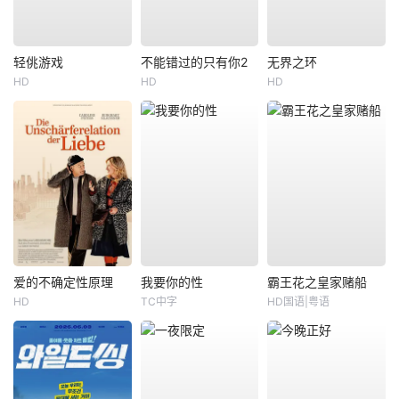
轻佻游戏
不能错过的只有你2
无界之环
HD
HD
HD
爱的不确定性原理
我要你的性
霸王花之皇家赌船
HD
TC中字
HD国语|粤语