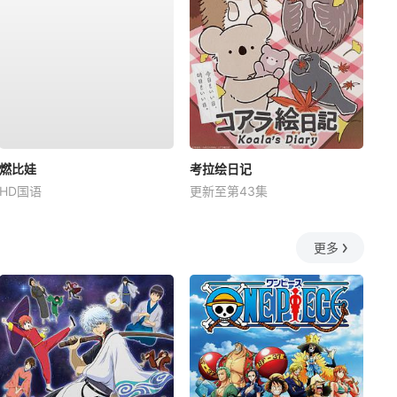
燃比娃
考拉绘日记
HD国语
更新至第43集
更多