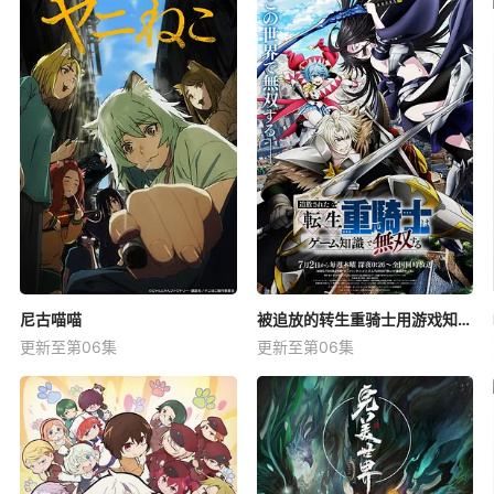
尼古喵喵
被追放的转生重骑士用游戏知识开无双
更新至第06集
更新至第06集