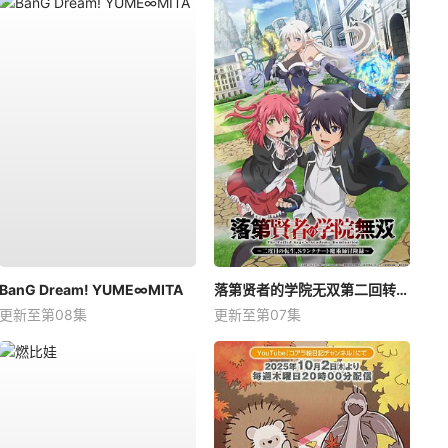
BanG Dream! YUME∞MITA
落第贤者的学院无双第二回转生，S等级作弊魔术师冒险记
更新至第08集
更新至第07集