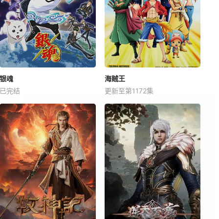
银魂
海贼王
已完结
更新至第1172集