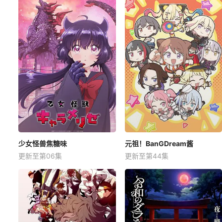
少女怪兽焦糖味
元祖！BanGDream酱
更新至第06集
更新至第44集