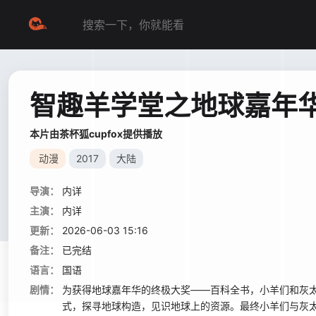
智趣羊学堂之地球嘉年
本片由茶杯狐cupfox提供播放
动漫
2017
大陆
导演：
内详
主演：
内详
更新：
2026-06-03 15:16
备注：
已完结
语言：
国语
剧情：
为获得地球嘉年华的终极大奖——百科全书，小羊们和灰
式，探寻地球构造，见识地球上的资源。最终小羊们与