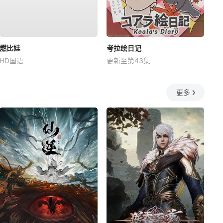
燃比娃
考拉绘日记
HD国语
更新至第43集
更多