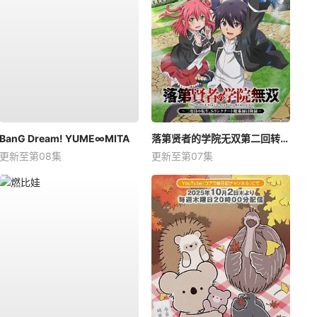
BanG Dream! YUME∞MITA
落第贤者的学院无双第二回转生，S等级作弊魔术师冒险记
更新至第08集
更新至第07集