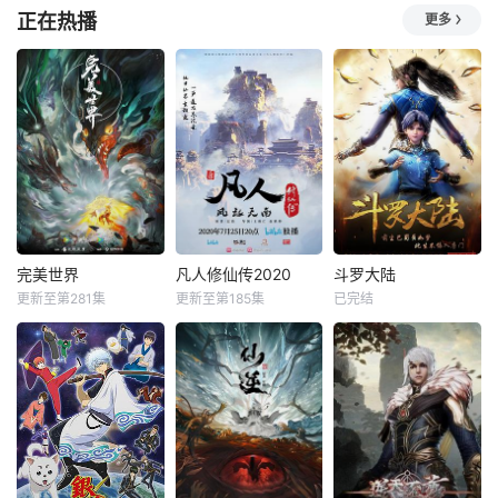
正在热播
更多
完美世界
凡人修仙传2020
斗罗大陆
更新至第281集
更新至第185集
已完结