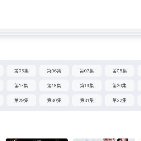
第05集
第06集
第07集
第08集
第17集
第18集
第19集
第20集
第29集
第30集
第31集
第32集