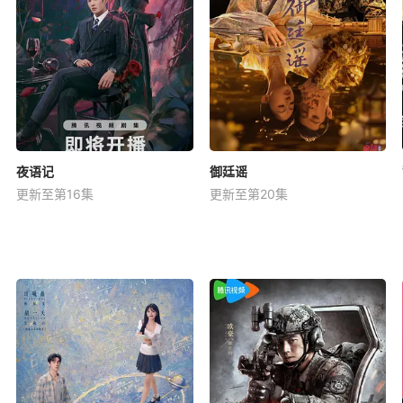
夜语记
御廷谣
更新至第16集
更新至第20集