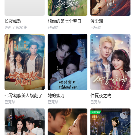
长夜如歌
想你的第七个春日
渡尘渊
更新至第20集
已完结
已完结
七零凝脂美人飒翻了
她的蜜刃
仲夏夜之吻
已完结
已完结
已完结