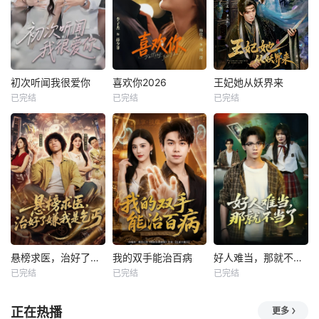
初次听闻我很爱你
喜欢你2026
王妃她从妖界来
已完结
已完结
已完结
悬榜求医，治好了嫌我是乞丐
我的双手能治百病
好人难当，那就不当了
已完结
已完结
已完结
正在热播
更多