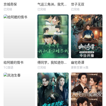
京城奇探
气运三角洲，我凭操作吊打全球
世子无双
已完结
已完结
已完结
给阿嬷的情书
傅同学，我知道你暗恋我
幽宅奇谭
TC国语
已完结
更新至第14集