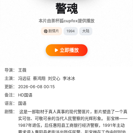
警魂
本片由茶杯狐cupfox提供播放
剧情片
1994
大陆
立即播放
导演：
王薇
主演：
冯远征
蔡鸿翔
刘交心
李冰冰
更新：
2026-06-08 00:15
备注：
HD国语
语言：
国语
剧情：
这是一部取材于真人真事的现代警匪片，影片塑造了一个真
实可信、可敬可亲的当代人民警察的光辉形象。 彭宝林——
1987年退伍，后任惠阳县工商银行经济警察，1991年主动
要求调入惠阳县老街派出所任民警。彭宝林在工作中时时处