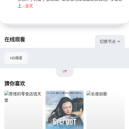
上...
全文
在线观看
切换节点
HD国语
猜你喜欢