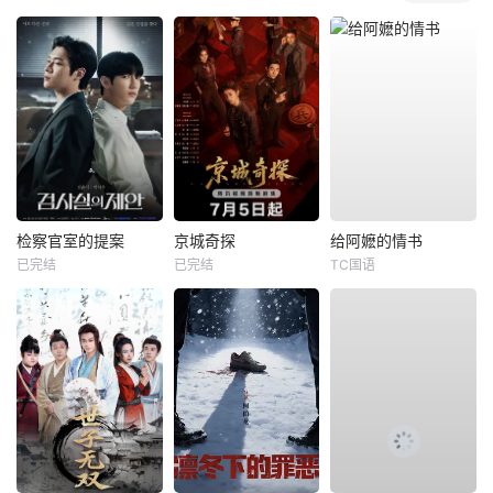
检察官室的提案
京城奇探
给阿嬷的情书
已完结
已完结
TC国语