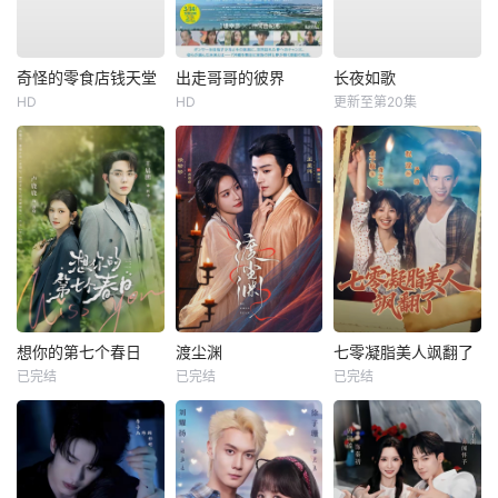
奇怪的零食店钱天堂
出走哥哥的彼界
长夜如歌
HD
HD
更新至第20集
想你的第七个春日
渡尘渊
七零凝脂美人飒翻了
已完结
已完结
已完结