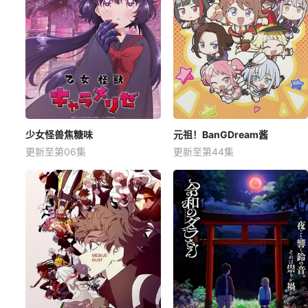
少女怪兽焦糖味
元祖！BanGDream酱
更新至第06集
更新至第44集