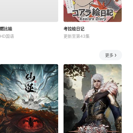
燃比娃
考拉绘日记
HD国语
更新至第43集
更多