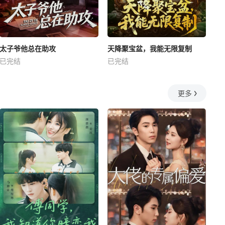
太子爷他总在助攻
天降聚宝盆，我能无限复制
已完结
已完结
更多