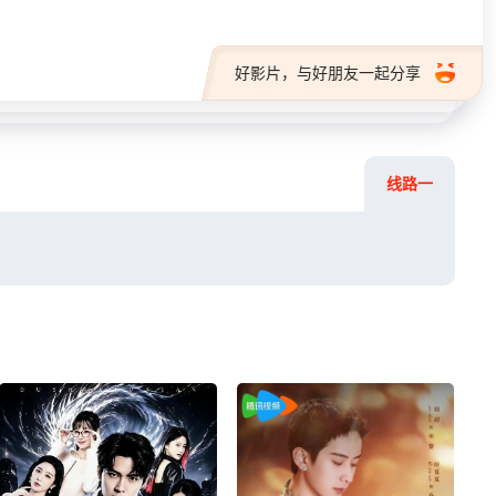
好影片，与好朋友一起分享
线路一