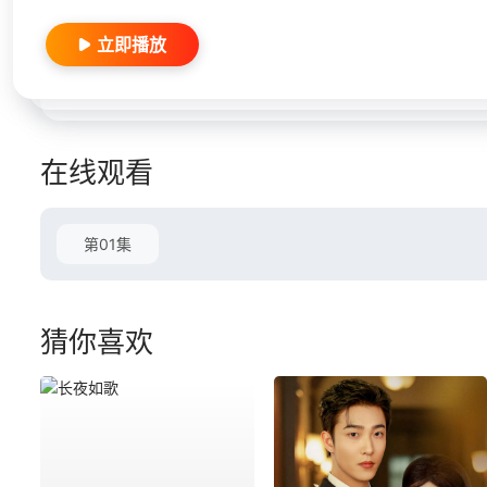
立即播放
在线观看
第01集
猜你喜欢